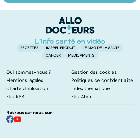
savoir sur la
symptômes,
p
maladie
transmission et
traitements
RECETTES
RAPPEL PRODUIT
LE MAG DE LA SANTÉ
CANCER
MÉDICAMENTS
Qui sommes-nous ?
Gestion des cookies
Mentions légales
Politiques de confidentialité
Charte d'utilisation
Index thématique
Flux RSS
Flux Atom
Retrouvez-nous sur