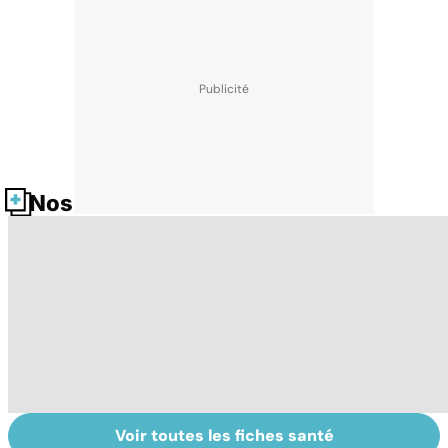
Nos fiches santé
Voir toutes les fiches santé
Covid-19 : tout
Variole du singe :
L