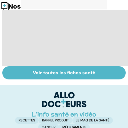
Nos fiches santé
Voir toutes les fiches santé
Virus du Nil
La tuberculose
L
occidental : ce
pulmonaire
fl
qu’il faut savoir
sur cette
infection
RECETTES
RAPPEL PRODUIT
LE MAG DE LA SANTÉ
CANCER
MÉDICAMENTS