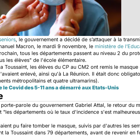
seniors
, le gouvernement a décidé de s’attaquer à la transm
mmanuel Macron, le mardi 9 novembre, le
ministère de l’Educ
prochain, tous les départements passent au niveau 2 du prot
s les élèves
" de l'école élémentaire.
la Toussaint, les élèves du CP au CM2 ont remis le masqu
l'avaient enlevé, ainsi qu'à La Réunion. Il était donc obligat
nts métropolitains et quatre ultramarins).
e le Covid des 5-11 ans a démarré aux Etats-Unis
e
porte-parole du gouvernement Gabriel Attal, le retour du m
t "
les départements où le taux d'incidence s'est malheureu
ent pu faire tomber le masque, suivis par d'autres les sema
nt la Toussaint dans 79 départements, avant de revenir en f