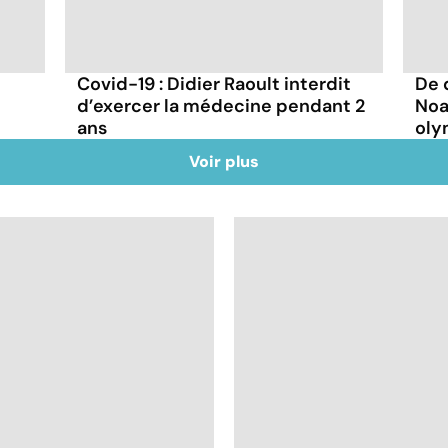
Covid-19 : Didier Raoult interdit
De 
d’exercer la médecine pendant 2
Noa
ans
oly
Voir plus