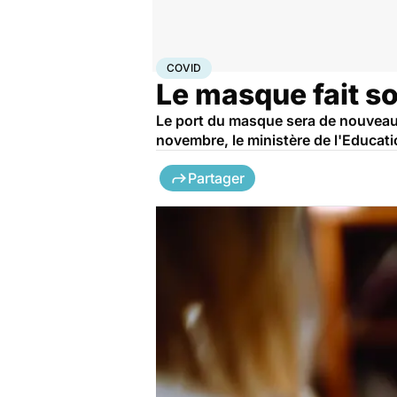
Accueil
Santé
Maladies
Maladies infectieuses
Cov
COVID
Le masque fait so
Le port du masque sera de nouveau o
novembre, le ministère de l'Educati
Partager