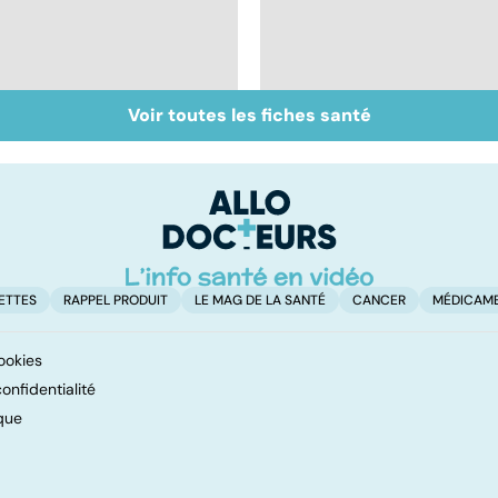
Voir toutes les fiches santé
Covid-19 : tout savoir
Inflammation des
sur la maladie
amygdales : que faire
en cas d'angine ?
ETTES
RAPPEL PRODUIT
LE MAG DE LA SANTÉ
CANCER
MÉDICAM
ookies
onfidentialité
que