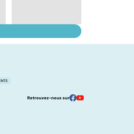
Suicide : prévenir le
passage à l'acte
ENTS
Retrouvez-nous sur