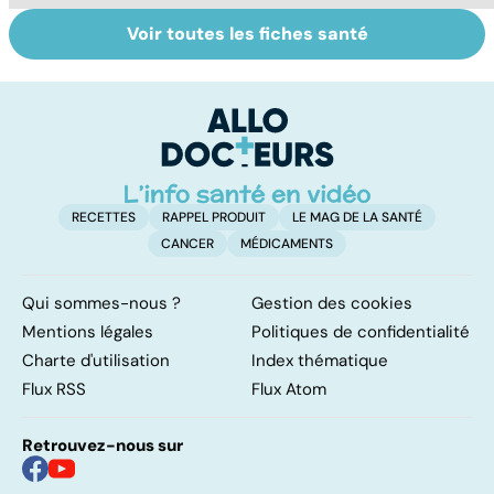
Voir toutes les fiches santé
La tuberculose
Tout savoir sur
I
pulmonaire
les infections
a
pulmonaires
fa
d'
RECETTES
RAPPEL PRODUIT
LE MAG DE LA SANTÉ
CANCER
MÉDICAMENTS
Qui sommes-nous ?
Gestion des cookies
Mentions légales
Politiques de confidentialité
Charte d'utilisation
Index thématique
Flux RSS
Flux Atom
Retrouvez-nous sur