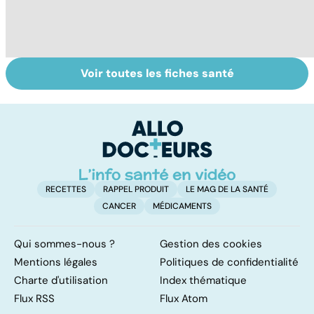
Voir toutes les fiches santé
La tuberculose
Staphylocoque
Q
pulmonaire
doré : une
c
bactérie sous
surveillance
RECETTES
RAPPEL PRODUIT
LE MAG DE LA SANTÉ
CANCER
MÉDICAMENTS
Qui sommes-nous ?
Gestion des cookies
Mentions légales
Politiques de confidentialité
Charte d'utilisation
Index thématique
Flux RSS
Flux Atom