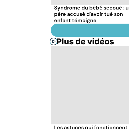
Syndrome du bébé secoué : 
père accusé d'avoir tué son
enfant témoigne
Plus de vidéos
Les astuces qui fonctionnent