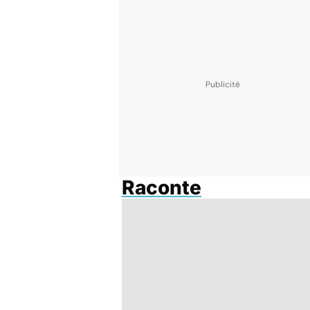
Raconte