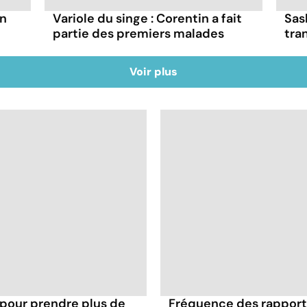
un
Variole du singe : Corentin a fait
Sas
partie des premiers malades
tra
Voir plus
 pour prendre plus de
Fréquence des rapports