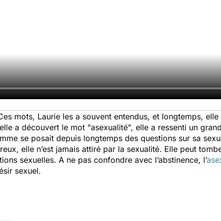
 Ces mots, Laurie les a souvent entendus, et longtemps, elle 
elle a découvert le mot "
asexualité
", elle a ressenti un gra
femme se posait depuis longtemps des questions sur sa sexu
eux, elle n’est jamais attiré par la sexualité. Elle peut to
ations sexuelles. A ne pas confondre avec l’abstinence, l’
ase
ésir sexuel.