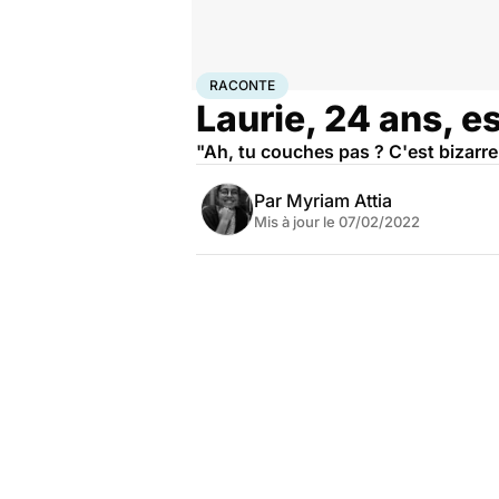
Accueil
Bien-être
Sexo
Raconte
RACONTE
Laurie, 24 ans, es
"Ah, tu couches pas ? C'est bizarre
Par
Myriam Attia
Mis à jour le
07/02/2022