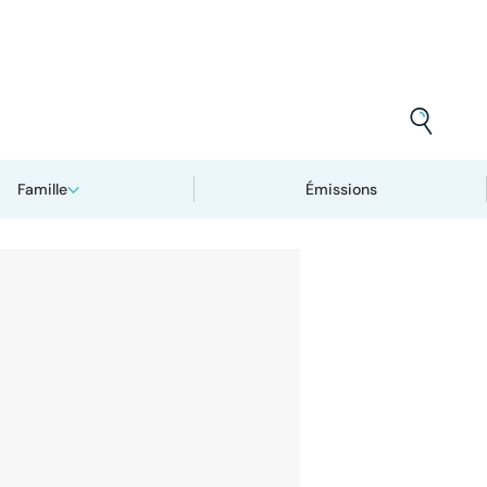
Famille
Émissions