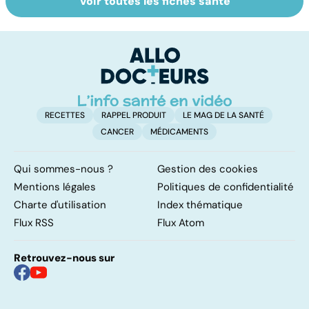
Voir toutes les fiches santé
Comment
Violences
A
maîtriser le
sexuelles :
va
bégaiement ?
comment s'en
cé
remettre ?
é
t
RECETTES
RAPPEL PRODUIT
LE MAG DE LA SANTÉ
CANCER
MÉDICAMENTS
Qui sommes-nous ?
Gestion des cookies
Mentions légales
Politiques de confidentialité
Charte d'utilisation
Index thématique
Flux RSS
Flux Atom
Retrouvez-nous sur