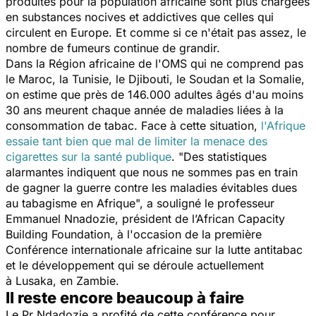
produites pour la population africaine sont plus chargées
en substances nocives et addictives que celles qui
circulent en Europe. Et comme si ce n'était pas assez, le
nombre de fumeurs continue de grandir.
Dans la Région africaine de l'OMS qui ne comprend pas
le Maroc, la Tunisie, le Djibouti, le Soudan et la Somalie,
on estime que près de 146.000 adultes âgés d'au moins
30 ans meurent chaque année de maladies liées à la
consommation de tabac. Face à cette situation,
l'Afrique
essaie tant bien que mal de limiter la menace des
cigarettes sur la santé publique
.
"Des statistiques
alarmantes indiquent que nous ne sommes pas en train
de gagner la guerre contre les maladies évitables dues
au tabagisme en Afrique
", a souligné le professeur
Emmanuel Nnadozie, président de l’African Capacity
Building Foundation, à l'occasion de la première
Conférence internationale africaine sur la lutte antitabac
et le développement qui se déroule actuellement
à Lusaka, en Zambie.
Il reste encore beaucoup à faire
Le Pr Ndadozie a profité de cette conférence pour