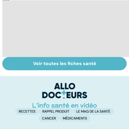
Voir toutes les fiches santé
La tuberculose
Tout savoir sur
I
pulmonaire
les infections
a
pulmonaires
fa
d'
RECETTES
RAPPEL PRODUIT
LE MAG DE LA SANTÉ
CANCER
MÉDICAMENTS