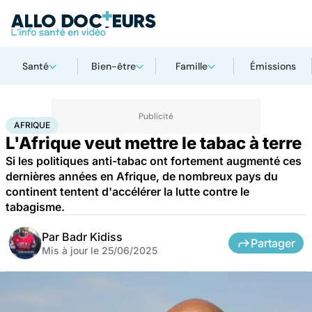
Santé
Bien-être
Famille
Émissions
Accueil
Santé
Maladies
Drogues et addictions
Afrique
AFRIQUE
L'Afrique veut mettre le tabac à terre
Si les politiques anti-tabac ont fortement augmenté ces
dernières années en Afrique, de nombreux pays du
continent tentent d'accélérer la lutte contre le
tabagisme.
Par
Badr Kidiss
Partager
Mis à jour le
25/06/2025