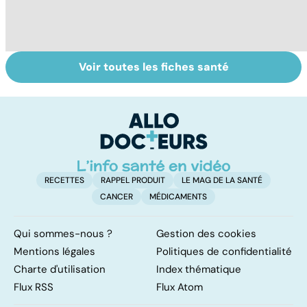
Voir toutes les fiches santé
La tuberculose
Tout savoir sur
I
pulmonaire
les infections
a
pulmonaires
fa
d'
RECETTES
RAPPEL PRODUIT
LE MAG DE LA SANTÉ
CANCER
MÉDICAMENTS
Qui sommes-nous ?
Gestion des cookies
Mentions légales
Politiques de confidentialité
Charte d'utilisation
Index thématique
Flux RSS
Flux Atom