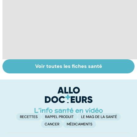
Voir toutes les fiches santé
Anémie :
La tuberculose
L
symptômes,
pulmonaire
d
causes et
u
traitements
g
RECETTES
RAPPEL PRODUIT
LE MAG DE LA SANTÉ
CANCER
MÉDICAMENTS