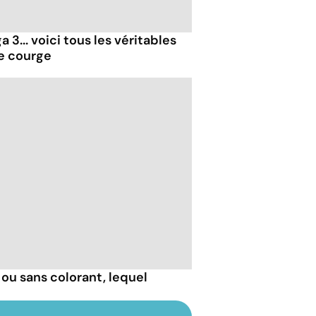
 3... voici tous les véritables
de courge
ou sans colorant, lequel