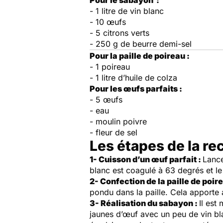
Pour le sabayon :
- 1 litre de vin blanc
- 10 œufs
- 5 citrons verts
- 250 g de beurre demi-sel
Pour la paille de poireau :
- 1 poireau
- 1 litre d’huile de colza
Pour les œufs parfaits :
- 5 œufs
- eau
- moulin poivre
- fleur de sel
Les étapes de la re
1- Cuisson d’un œuf parfait :
Lance
blanc est coagulé à 63 degrés et le
2- Confection de la paille de poir
pondu dans la paille. Cela apporte a
3- Réalisation du sabayon :
Il est
jaunes d’œuf avec un peu de vin bla