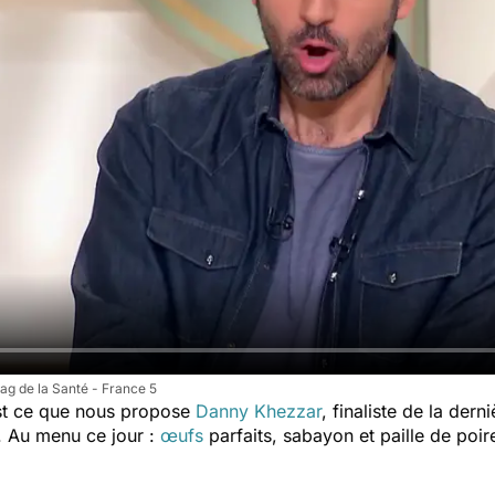
ag de la Santé - France 5
est ce que nous propose
Danny Khezzar
, finaliste de la der
 Au menu ce jour :
œufs
parfaits, sabayon et paille de poir