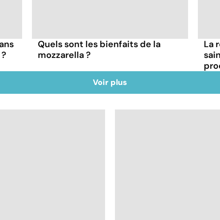
sans
Quels sont les bienfaits de la
La 
 ?
mozzarella ?
sai
pro
Voir plus