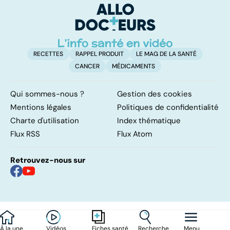
d'
RECETTES
RAPPEL PRODUIT
LE MAG DE LA SANTÉ
CANCER
MÉDICAMENTS
Qui sommes-nous ?
Gestion des cookies
Mentions légales
Politiques de confidentialité
Charte d'utilisation
Index thématique
Flux RSS
Flux Atom
Retrouvez-nous sur
À la une
Vidéos
Recherche
Menu
Fiches santé