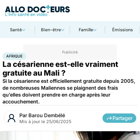
Santé
Bien-être
Famille
Émissions
Accueil
Santé
Afrique
AFRIQUE
La césarienne est-elle vraiment
gratuite au Mali ?
Si la césarienne est officiellement gratuite depuis 2005,
de nombreuses Maliennes se plaignent des frais
qu’elles doivent prendre en charge après leur
accouchement.
Par
Barou Dembélé
Partager
Mis à jour le
25/06/2025