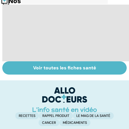
Nos fiches santé
Voir toutes les fiches santé
Post-partum : un
La tuberculose
P
bouleversement
pulmonaire
at
après la
g
naissance
ri
RECETTES
RAPPEL PRODUIT
LE MAG DE LA SANTÉ
CANCER
MÉDICAMENTS