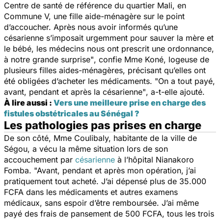
Centre de santé de référence du quartier Mali, en
Commune V, une fille aide-ménagère sur le point
d’accoucher. Après nous avoir informés qu’une
césarienne s’imposait urgemment pour sauver la mère et
le bébé, les médecins nous ont prescrit une ordonnance,
à notre grande surprise"
, confie Mme Koné, logeuse de
plusieurs filles aides-ménagères, précisant qu’elles ont
été obligées d’acheter les médicaments.
"On a tout payé,
avant, pendant et après la césarienne"
, a-t-elle ajouté.
À lire aussi :
Vers une meilleure prise en charge des
fistules obstétricales au Sénégal ?
Les pathologies pas prises en charge
De son côté, Mme Coulibaly, habitante de la ville de
Ségou, a vécu la même situation lors de son
accouchement
par
césarienne
à l’hôpital Nianakoro
Fomba.
"
Avant, pendant et après mon opération, j’ai
pratiquement tout acheté. J’ai dépensé plus de 35.000
FCFA dans les médicaments et autres examens
médicaux, sans espoir d’être remboursée. J’ai même
payé des frais de pansement de 500 FCFA, tous les trois