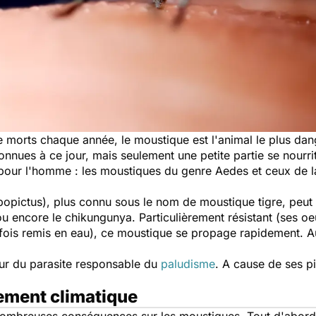
 morts chaque année, le moustique est l'animal le plus dange
nues à ce jour, mais seulement une petite partie se nourr
pour l'homme : les moustiques du genre Aedes et ceux de la
bopictus), plus connu sous le nom de moustique tigre, peut 
u encore le chikungunya. Particulièrement résistant (ses oe
 fois remis en eau), ce moustique se propage rapidement. A
teur du parasite responsable du
paludisme
. A cause de ses p
ement climatique
mbreuses conséquences sur les moustiques. Tout d'abord, el