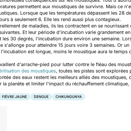
pératures permettent aux moustiques de survivre. Mais ce n'es
tiques. Lorsque que les températures dépassent les 28 de
urs à seulement 6. Elle les rend aussi plus contagieux.
ellement de maladies, ils les contractent en se nourrissant
 suivantes. Et leur période d'incubation varie grandement e
t les 30 degrés, l'incubation dure environ une semaine. L
e s'allonge pour atteindre 15 jours voire 3 semaines. Or u
 l'incubation est longue, moins le moustique aura le temps 
aillent d'arrache-pied pour lutter contre le fléau des mous
érilisation des moustiques
, toutes les pistes sont explorées 
ontée des eaux restent les meilleurs alliés des moustiques, 
 la planète et limiter l'impact du réchauffement climatique,
FIÈVRE JAUNE
DENGUE
CHIKUNGUNYA