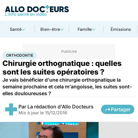
Santé
Bien-être
Famille
Émissions
Accueil
Santé
Maladies
Orthodontie
ORTHODONTIE
Chirurgie orthognatique : quelles
sont les suites opératoires ?
Je vais bénéficier d'une chirurgie orthognatique la
semaine prochaine et cela m'angoisse, les suites sont-
elles douloureuses ?
Par
La rédaction d'Allo Docteurs
Partager
Mis à jour le
15/12/2016