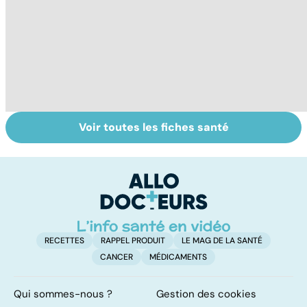
Voir toutes les fiches santé
Soins dentaires :
Gencives :
D
on n'arrête pas le
prévenir pour
la
progrès !
garder le sourire
s
RECETTES
RAPPEL PRODUIT
LE MAG DE LA SANTÉ
CANCER
MÉDICAMENTS
Qui sommes-nous ?
Gestion des cookies