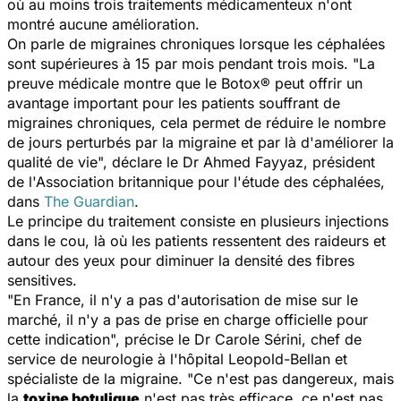
où au moins trois traitements médicamenteux n'ont
montré aucune amélioration.
On parle de migraines chroniques lorsque les céphalées
sont supérieures à 15 par mois pendant trois mois. "
La
preuve médicale montre que le Botox® peut offrir un
avantage important pour les patients souffrant de
migraines chroniques, cela permet de réduire le nombre
de jours perturbés par la migraine et par là d'améliorer la
qualité de vie
", déclare le Dr Ahmed Fayyaz, président
de l'Association britannique pour l'étude des céphalées,
dans
The Guardian
.
Le principe du traitement consiste en plusieurs injections
dans le cou, là où les patients ressentent des raideurs et
autour des yeux pour diminuer la densité des fibres
sensitives.
"
En France, il n'y a pas d'autorisation de mise sur le
marché, il n'y a pas de prise en charge officielle pour
cette indication
", précise le Dr Carole Sérini, chef de
service de neurologie à l'hôpital Leopold-Bellan et
spécialiste de la migraine. "
Ce n'est pas dangereux, mais
la
toxine botulique
n'est pas très efficace, ce n'est pas