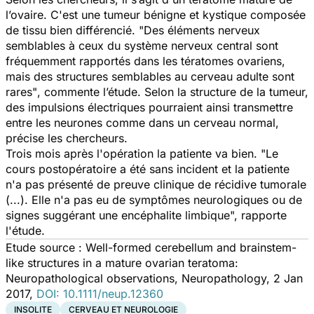
l’ovaire. C'est une tumeur bénigne et kystique composée
de tissu bien différencié.
"Des éléments nerveux
semblables à ceux du système nerveux central sont
fréquemment rapportés dans les tératomes ovariens,
mais des structures semblables au cerveau adulte sont
rares"
, commente l’étude. Selon la structure de la tumeur,
des impulsions électriques pourraient ainsi transmettre
entre les neurones comme dans un cerveau normal,
précise les chercheurs.
Trois mois après l'opération la patiente va bien.
"Le
cours postopératoire a été sans incident et la patiente
n'a pas présenté de preuve clinique de récidive tumorale
(...). Elle n'a pas eu de symptômes neurologiques ou de
signes suggérant une encéphalite limbique",
rapporte
l'étude.
Etude source : Well-formed cerebellum and brainstem-
like structures in a mature ovarian teratoma:
Neuropathological observations, Neuropathology, 2 Jan
2017,
DOI: 10.1111/neup.12360
INSOLITE
CERVEAU ET NEUROLOGIE