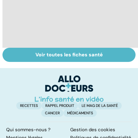
Voir toutes les fiches santé
Narcolepsie : des
Maladie de
To
crises de
Huntington : une
c
sommeil
affection
involontaires
neurologique
incurable
RECETTES
RAPPEL PRODUIT
LE MAG DE LA SANTÉ
CANCER
MÉDICAMENTS
Qui sommes-nous ?
Gestion des cookies
Mentions légales
Politiques de confidentialité