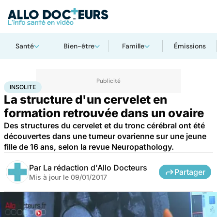
Santé
Bien-être
Famille
Émissions
Accueil
Santé
Maladies
Maladies neurologiques
Insolite
INSOLITE
La structure d'un cervelet en
formation retrouvée dans un ovaire
Des structures du cervelet et du tronc cérébral ont été
découvertes dans une tumeur ovarienne sur une jeune
fille de 16 ans, selon la revue Neuropathology.
Par
La rédaction d'Allo Docteurs
Partager
Mis à jour le
09/01/2017