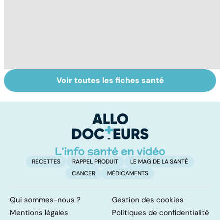
Voir toutes les fiches santé
Tout savoir sur
Inflammation des
Su
les infections
amygdales : que
le
pulmonaires
faire en cas
l'
d'angine ?
RECETTES
RAPPEL PRODUIT
LE MAG DE LA SANTÉ
CANCER
MÉDICAMENTS
Qui sommes-nous ?
Gestion des cookies
Mentions légales
Politiques de confidentialité