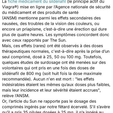
La
fiche médicament du sildénafil
(le principe actif du
Viagra®) mise en ligne par l’Agence nationale de sécurité
du médicament et des produits de santé
(ANSM) mentionne parmi les effets secondaires des
nausées, des troubles de la vision des couleurs, ou
encore un priapisme, c’est-à-dire une érection qui dure
plus de quatre heures. Les symptômes concordent donc
avec ceux rapportés par
The Sun
.
Mais, ces effets (rares) ont été observés à des doses
thérapeutiques normales, c'est-à-dire après la prise d’un
seul comprimé, dosé à 25, 50 ou 100 mg. Toutefois,
quelques études de surdosage ont été menées sur des
volontaires qui ont pris en une fois des doses de
sildénafil de 800 mg (soit huit fois la dose maximale
recommandée). Aucun n'en est mort :
"les effets
indésirables étaient les mêmes qu’aux doses plus faibles,
mais leur incidence et leur sévérité étaient accrues"
,
relève l’ANSM.
Or, l’article du
Sun
ne rapporte pas le dosage des
comprimés ingérés par notre fêtard écervelé. S'il s’avère
qu’il a pris 35 pilules dosées à 25 mg, il n’a ingéré au