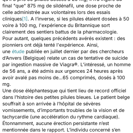
final "que" 875 mg de sildénafil, une dose proche de
celle administrée aux volontaires lors des essais
cliniques
[1]
. A l’inverse, si les pilules étaient dosées à 50
voire à 100 mg, l'expérience du Britannique sort
clairement des sentiers battus de la pharmacologie.
Pour autant, quelques précédents avérés existent : des
pionniers ont déjà tenté l'expérience. Ainsi,
une
étude
publiée en juillet dernier par des chercheurs
d’Anvers (Belgique) relate un cas de tentative de suicide
par ingestion massive de Viagra®. L'intéressé, un homme
de 56 ans, a été admis aux urgences 24 heures après
avoir avalé pas moins de…65 comprimés, dosés à 100
mg.
Une dose éléphantesque qui tient lieu de record officiel
dans l’histoire des petites pilules bleues. Le patient belge
souffrait à son arrivée à l’hôpital de sévères
vomissements, d’importants troubles de la vision et de
tachycardie (une accélération du rythme cardiaque).
Étonnamment, aucune érection persistante n’est
mentionnée dans le rapport. L’individu concerné s’en