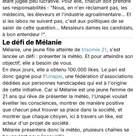
étant jugée peu lucrative. Pour elle, chacun doit prendre
ses responsabilités : "
Nous, en n'en réclamant pas, les
médecins, les éleveurs et l'industrie agroalimentaire… Et
si les labos ne suivent pas, c'est aux politiques de se
saisir de cette question… Messieurs dames les candidats,
à bon entendeur !
".
Le défi de Mélanie
Mélanie, une jeune fille atteinte de
trisomie 21
, s'est
lancée un défi : présenter la météo. Et pour atteindre son
objectif, elle a besoin de vous.
En deux jours, elle a obtenu 100.000 likes. Le pari est
donc gagné pour l'
Unapei
, une fédération d'associations
dédiées aux personnes handicapées qui est à l'origine
de cette initiative. Car si Mélanie est une jeune femme de
21 ans qui rêve de présenter la météo, l'Unapei voulait
éveiller les consciences, montrer de manière positive
que chacun peut trouver sa place dans la société, et
montrer que chaque citoyen, ici à travers un like, est
acteur d'un projet de société.
Mélanie présentera donc la météo, plusieurs chaînes se