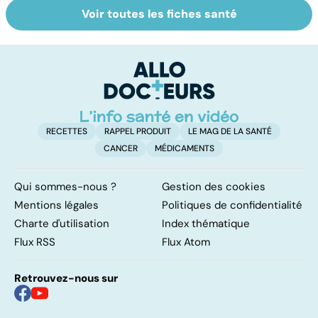
Voir toutes les fiches santé
Tout savoir sur
Inflammation des
Su
les infections
amygdales : que
le
pulmonaires
faire en cas
l'
d'angine ?
RECETTES
RAPPEL PRODUIT
LE MAG DE LA SANTÉ
CANCER
MÉDICAMENTS
Qui sommes-nous ?
Gestion des cookies
Mentions légales
Politiques de confidentialité
Charte d'utilisation
Index thématique
Flux RSS
Flux Atom
Retrouvez-nous sur