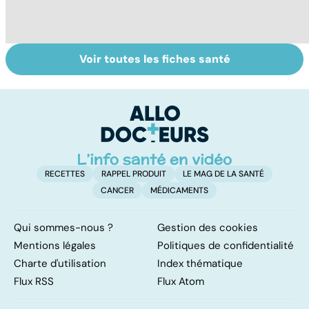
Voir toutes les fiches santé
Tout savoir sur
Inflammation des
Su
les infections
amygdales : que
le
pulmonaires
faire en cas
l'
d'angine ?
RECETTES
RAPPEL PRODUIT
LE MAG DE LA SANTÉ
CANCER
MÉDICAMENTS
Qui sommes-nous ?
Gestion des cookies
Mentions légales
Politiques de confidentialité
Charte d'utilisation
Index thématique
Flux RSS
Flux Atom