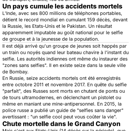
Un pays cumule les accidents mortels
L'Inde, avec ses 800 millions de téléphones portables,
détient le record mondial en cumulant 159 décès, devant
la Russie, les Etats-Unis et le Pakistan. Un résultat
apparemment imputable au goût national pour le selfie
de groupe et à la jeunesse de la population.
Il est déjà arrivé qu'un groupe de jeunes soit happés par
un train ou noyés quand leur bateau chavire à l'instant du
selfie. Les autorités indiennes ont même du instaurer des
"zones sans selfies". Il en existe seize dans la seule ville
de Bombay.
En Russie, seize accidents mortels ont été enregistrés
entre octobre 2011 et novembre 2017. En quête du selfie
"parfait", des Russes sont morts en chutant de ponts ou
de tours ultramodernes, en déclenchant un pistolet ou
même en maniant une mine-antipersonnel. En 2015, la
police russe a publié un guide de "selfies sans danger"
avertissant : "un selfie cool peut vous coûter la vie".
Chute mortelle dans le Grand Canyon
Mais c'est aux Etats-Unis (14 décès sur la période), que