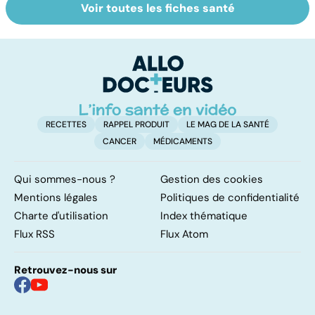
Voir toutes les fiches santé
Tout savoir sur
Inflammation des
Su
les infections
amygdales : que
le
pulmonaires
faire en cas
l'
d'angine ?
RECETTES
RAPPEL PRODUIT
LE MAG DE LA SANTÉ
CANCER
MÉDICAMENTS
Qui sommes-nous ?
Gestion des cookies
Mentions légales
Politiques de confidentialité
Charte d'utilisation
Index thématique
Flux RSS
Flux Atom
Retrouvez-nous sur