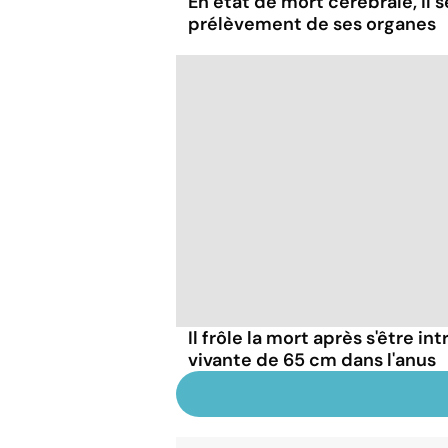
En état de mort cérébrale, il s
prélèvement de ses organes
Il frôle la mort après s'être in
vivante de 65 cm dans l'anus