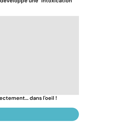
t développe une "intoxication
ectement... dans l'oeil !