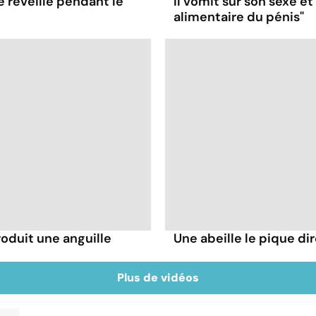
e réveille pendant le
Il vomit sur son sexe e
alimentaire du pénis"
troduit une anguille
Une abeille le pique dir
Plus de vidéos