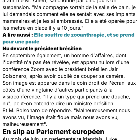
a affirmé M. Ameri, sanctionné par cinq jours de
suspension. "Ma compagne sortait de la salle de bain, je
lui demandais comment elle se sentait avec ses implants
mammaires et je les ai embrassés. Elle a été opérée pour
les mettre en place il y a 10 jours."
A lire aussi :
Elle souffre de zooanthropie, et se prend
pour une poule
Nu devant le président brésilien
En septembre également, un homme d'affaires, dont
l'identité n'a pas été révélée, est apparu nu lors d'une
conférence Zoom avec le président brésilien Jair
Bolsonaro, après avoir oublié de couper sa caméra.
Son image est apparue dans le coin droit de l'écran, aux
côtés d'une vingtaine d'autres participants à la
visioconférence.
"Il y a un type qui prend une douche,
nu"
, peut-on entendre dire un ministre brésilien.
Et M. Bolsonaro de répondre:
"Malheureusement nous
avons vu, l'image était floue mais nous avons vu,
malheureusement"
.
En slip au Parlement européen
Au mois de juin, un parlementaire irlandais, Luke