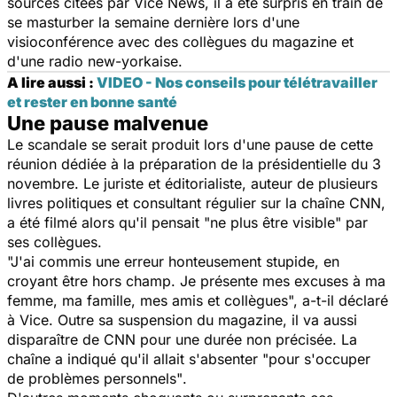
sources citées par Vice News, il a été surpris en train de
se masturber la semaine dernière lors d'une
visioconférence avec des collègues du magazine et
d'une radio new-yorkaise.
A lire aussi :
VIDEO - Nos conseils pour télétravailler
et rester en bonne santé
Une pause malvenue
Le scandale se serait produit lors d'une pause de cette
réunion dédiée à la préparation de la présidentielle du 3
novembre. Le juriste et éditorialiste, auteur de plusieurs
livres politiques et consultant régulier sur la chaîne CNN,
a été filmé alors qu'il pensait
"ne plus être visible"
par
ses collègues.
"J'ai commis une erreur honteusement stupide, en
croyant être hors champ. Je présente mes excuses à ma
femme, ma famille, mes amis et collègues",
a-t-il déclaré
à Vice. Outre sa suspension du magazine, il va aussi
disparaître de CNN pour une durée non précisée. La
chaîne a indiqué qu'il allait s'absenter
"pour s'occuper
de problèmes personnels"
.