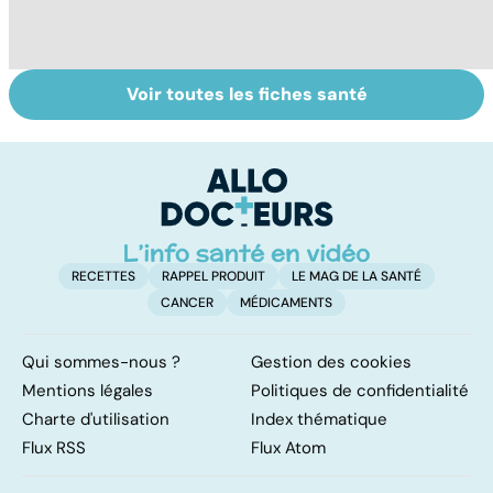
Voir toutes les fiches santé
Tout savoir sur
Inflammation des
Su
les infections
amygdales : que
le
pulmonaires
faire en cas
l'
d'angine ?
RECETTES
RAPPEL PRODUIT
LE MAG DE LA SANTÉ
CANCER
MÉDICAMENTS
Qui sommes-nous ?
Gestion des cookies
Mentions légales
Politiques de confidentialité
Charte d'utilisation
Index thématique
Flux RSS
Flux Atom