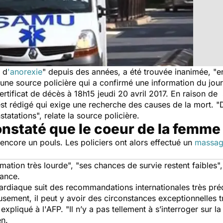
 d
'anorexie
" depuis des années, a été trouvée inanimée, "en
 une source policière qui a confirmé une information du jou
tificat de décès à 18h15 jeudi 20 avril 2017. En raison 
st rédigé qui exige une recherche des causes de la mort.
"
tatations", relate la source policière.
onstaté que le coeur de la femme
 encore un pouls. Les policiers ont alors effectué un
massag
mation très lourde", "ses chances de survie restent faibles"
ance.
ardiaque suit des recommandations internationales très préc
eusement, il peut y avoir des circonstances exceptionnelle
expliqué à l'AFP. "Il n’y a pas tellement à s’interroger sur la
en.