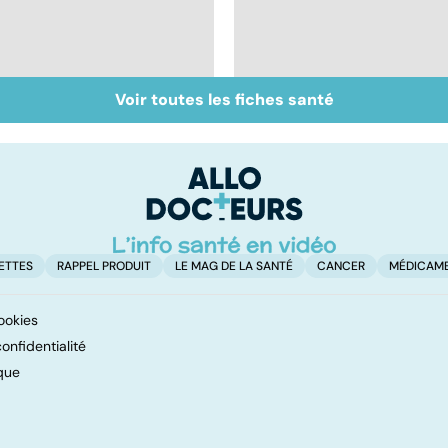
Voir toutes les fiches santé
Inflammation des
Suicide : prévenir le
amygdales : que faire
passage à l'acte
en cas d'angine ?
ETTES
RAPPEL PRODUIT
LE MAG DE LA SANTÉ
CANCER
MÉDICAM
ookies
onfidentialité
que