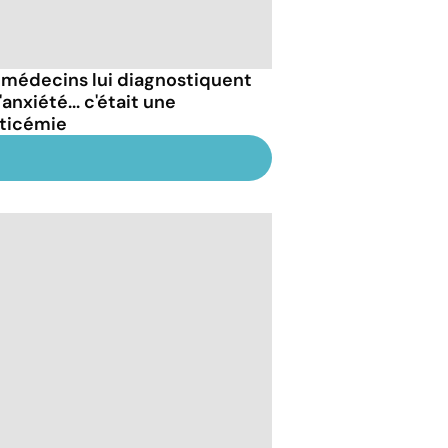
 médecins lui diagnostiquent
'anxiété... c'était une
ticémie