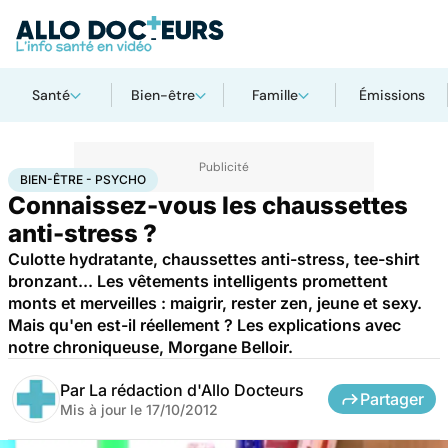
Santé
Bien-être
Famille
Émissions
Accueil
Santé
Bien-être - Psycho
BIEN-ÊTRE - PSYCHO
Connaissez-vous les chaussettes
anti-stress ?
Culotte hydratante, chaussettes anti-stress, tee-shirt
bronzant... Les vêtements intelligents promettent
monts et merveilles : maigrir, rester zen, jeune et sexy.
Mais qu'en est-il réellement ? Les explications avec
notre chroniqueuse, Morgane Belloir.
Par
La rédaction d'Allo Docteurs
Partager
Mis à jour le
17/10/2012