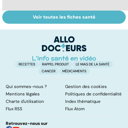
Voir toutes les fiches santé
Comment tenir
Faire du sport à
To
ses bonnes
domicile, c'est
le
résolutions
facile !
p
RECETTES
RAPPEL PRODUIT
LE MAG DE LA SANTÉ
CANCER
MÉDICAMENTS
Qui sommes-nous ?
Gestion des cookies
Mentions légales
Politiques de confidentialité
Charte d'utilisation
Index thématique
Flux RSS
Flux Atom
Retrouvez-nous sur