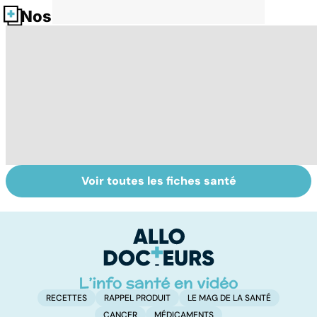
Nos fiches santé
Voir toutes les fiches santé
Huiles
Tout savoir sur
I
essentielles :
les infections
a
mode d'emploi
pulmonaires
fa
d'
RECETTES
RAPPEL PRODUIT
LE MAG DE LA SANTÉ
CANCER
MÉDICAMENTS