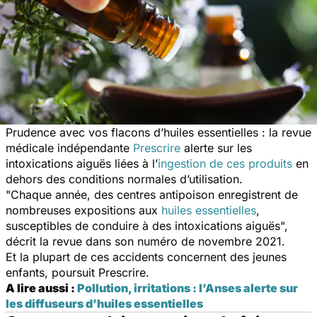
Prudence avec vos flacons d’huiles essentielles : la revue
médicale indépendante
Prescrire
alerte sur les
intoxications aiguës liées à l’
ingestion de ces produits
en
dehors des conditions normales d’utilisation.
"
Chaque année, des centres antipoison enregistrent de
nombreuses expositions aux
huiles essentielles
,
susceptibles de conduire à des intoxications aiguës
",
décrit la revue dans son numéro de novembre 2021.
Et la plupart de ces accidents concernent des jeunes
enfants, poursuit
Prescrire.
A lire aussi :
Pollution, irritations : l’Anses alerte sur
les diffuseurs d’huiles essentielles