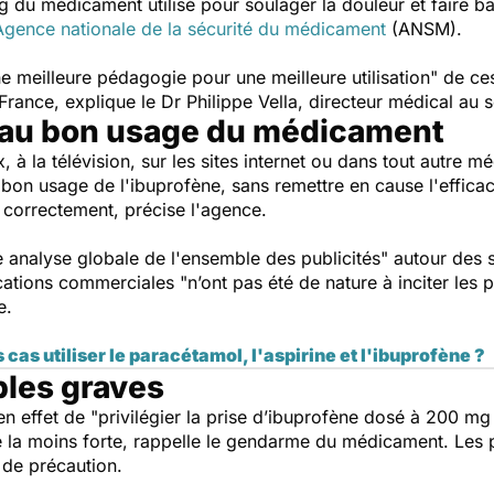
 du médicament utilisé pour soulager la douleur et faire bai
Agence nationale de la sécurité du médicament
(ANSM).
e meilleure pédagogie pour une meilleure utilisation"
de ces
nce, explique le Dr Philippe Vella, directeur médical au s
ts au bon usage du médicament
, à la télévision, sur les sites internet ou dans tout autre m
bon usage de l'ibuprofène, sans remettre en cause l'efficaci
s correctement, précise l'agence.
 analyse globale de l'ensemble des publicités"
autour des s
cations commerciales
"n’ont pas été de nature à inciter les 
e.
 cas utiliser le paracétamol, l'aspirine et l'ibuprofène ?
bles graves
n effet de
"privilégier la prise d’ibuprofène dosé à 200 mg
se la moins forte, rappelle le gendarme du médicament
. Les 
 de précaution.