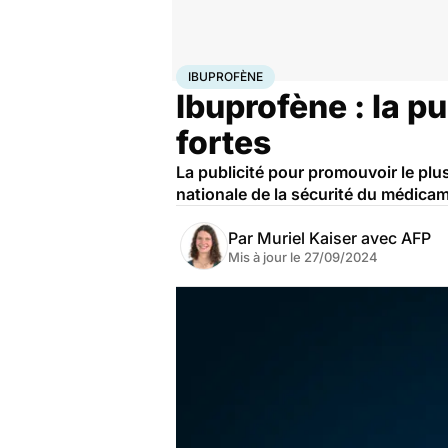
Accueil
Santé
Médicaments
Ibuprofène
IBUPROFÈNE
Ibuprofène : la pu
fortes
La publicité pour promouvoir le plu
nationale de la sécurité du médic
Par
Muriel Kaiser avec AFP
Mis à jour le
27/09/2024