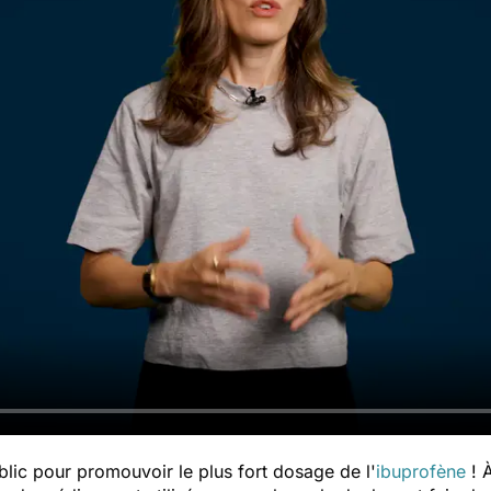
ublic pour promouvoir le plus fort dosage de l'
ibuprofène
! À