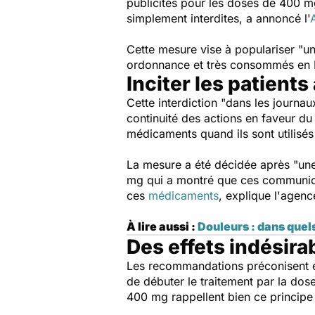
publicités pour les doses de 400 mg
simplement interdites, a annoncé l'
Cette mesure vise à populariser
"un
ordonnance et très consommés en Fra
Inciter les patien
Cette interdiction
"dans les journaux
continuité des actions en faveur du 
médicaments quand ils sont utilisé
La mesure a été décidée après
"une
mg qui a montré que ces communi
ces
médicaments
, explique l'agenc
À lire aussi :
Douleurs : dans quels
Des effets indésira
Les recommandations préconisent e
de débuter le traitement par la do
400 mg rappellent bien ce principe