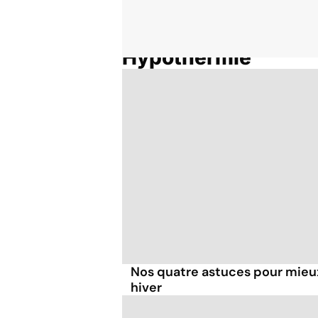
Hypothermie
Accueil
Thématiques
Nos quatre astuces pour mieux
hiver