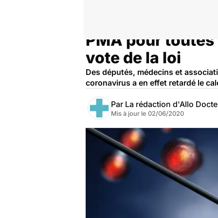
PMA pour toutes :
Accueil
Famille
Procréation
vote de la loi
Des députés, médecins et associati
coronavirus a en effet retardé le c
Par
La rédaction d'Allo Doct
Mis à jour le
02/06/2020