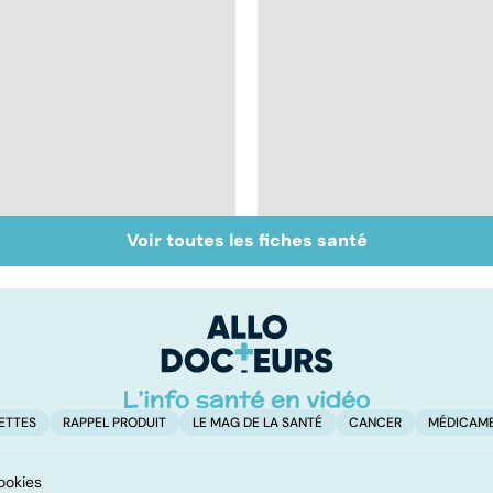
Voir toutes les fiches santé
Inflammation des
Suicide : prévenir le
amygdales : que faire
passage à l'acte
en cas d'angine ?
ETTES
RAPPEL PRODUIT
LE MAG DE LA SANTÉ
CANCER
MÉDICAM
ookies