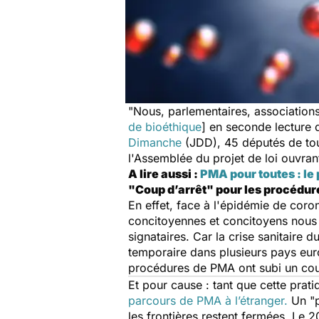
"
Nous, parlementaires, associations
de bioéthique
]
en seconde lecture 
Dimanche
(JDD)
, 45 députés de to
l'Assemblée du projet de loi ouvran
A lire aussi :
PMA pour toutes : le p
"Coup d’arrêt" pour les procédu
En effet, face à l'épidémie de coron
concitoyennes et concitoyens nous i
signataires. Car la crise sanitaire d
temporaire dans plusieurs pays eur
procédures de PMA ont subi un coup
Et pour cause : tant que cette prat
parcours de PMA à l’étranger.
Un "p
les frontières restent fermées. Le 