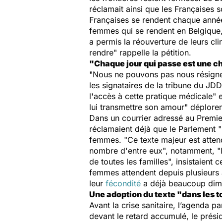
réclamait ainsi que les Françaises s
Françaises se rendent chaque anné
femmes qui se rendent en Belgique
a permis la réouverture de leurs cl
rendre
" rappelle la pétition.
"Chaque jour qui passe est une 
"
Nous ne pouvons pas nous résigner 
les signataires de la tribune du JDD
l'accès à cette pratique médicale"
e
lui transmettre son amour
" déploren
Dans un courrier adressé au Premier
réclamaient déjà que le Parlement "
femmes. "
Ce texte majeur est atte
nombre d'entre eux
", notamment, "
de toutes les familles
", insistaient 
femmes attendent depuis plusieurs an
leur
fécondité
a déjà beaucoup dim
Une adoption du texte "dans les 
Avant la crise sanitaire, l’agenda p
devant le retard accumulé, le prés