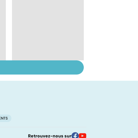
Le lupus, une maladie
complexe
ENTS
Retrouvez-nous sur