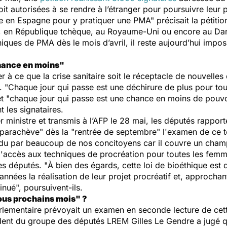
oit autorisées à se rendre à l’étranger pour poursuivre leur
e en Espagne pour y pratiquer une PMA"
précisait la pétitio
, en République tchèque, au Royaume-Uni ou encore au Da
iniques de PMA dès le mois d’avril, il reste aujourd’hui imp
chance en moins"
à ce que la crise sanitaire soit le réceptacle de nouvelles
. "
Chaque jour qui passe est une déchirure de plus pour to
t "
chaque jour qui passe est une chance en moins de pouvo
t les signataires.
 ministre et transmis à l’AFP le 28 mai, les députés rapporte
parachève
" dès la "
rentrée de septembre
" l'examen de ce t
ndu par beaucoup de nos concitoyens car il couvre un champ
l
'accès aux techniques de procréation pour toutes les femm
ces députés. "
À bien des égards, cette loi de bioéthique es
nées la réalisation de leur projet procréatif et, approchant
inué
", poursuivent-ils.
tous prochains mois" ?
arlementaire prévoyait un examen en seconde lecture de cette
ident du groupe des députés LREM Gilles Le Gendre a jugé q