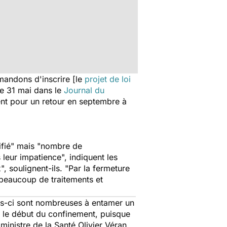
emandons d'inscrire
[
le
projet de loi
le 31 mai dans le
Journal du
ent pour un retour en septembre à
fié
" mais "
nombre de
s leur impatience
", indiquent les
x
", soulignent-ils. "
Par la fermeture
beaucoup de traitements et
les-ci sont nombreuses à entamer un
 le début du confinement, puisque
inistre de la Santé Olivier Véran,