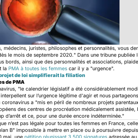
, médecins, juristes, philosophes et personnalités, vous d
dès le mois de septembre 2020.
" Dans une tribune publiée 
us bords, ainsi que des personnalités et associations, plaid
t la
PMA à toutes les femmes
car il y a "
urgence
".
rojet de loi simplifierait la filiation
res de PMA
avirus, "
le calendrier législatif a été considérablement modi
nterpellent sur l’urgence légitime d'agir et nous partageon
u coronavirus a "
mis en péril de nombreux projets parentau
opéens des centres de procréation médicalement assistée, 
 d’arrêt et ce, pour une durée encore indéterminée
."
ique n’est pas légale pour toutes les femmes en France, cel
lan B" impossible à mettre en place ou à poursuivre depuis
20 mai, une
pétition réunissant 3.500 signatures
adressée au m