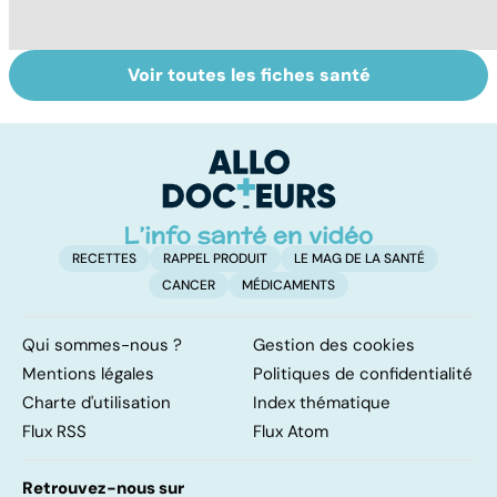
Voir toutes les fiches santé
Sexualité,
Don de gamètes :
In
infertilité et
le pour et le
fé
PMA, des liens
contre d'une
st
étroits
levée de
f
l'anonymat
RECETTES
RAPPEL PRODUIT
LE MAG DE LA SANTÉ
CANCER
MÉDICAMENTS
Qui sommes-nous ?
Gestion des cookies
Mentions légales
Politiques de confidentialité
Charte d'utilisation
Index thématique
Flux RSS
Flux Atom
Retrouvez-nous sur