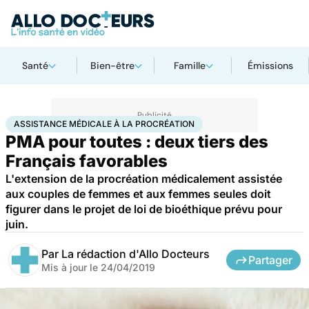
Santé
Bien-être
Famille
Émissions
Accueil
Famille
Procréation
Assistance médicale à la procréation
ASSISTANCE MÉDICALE À LA PROCRÉATION
PMA pour toutes : deux tiers des
Français favorables
L'extension de la procréation médicalement assistée
aux couples de femmes et aux femmes seules doit
figurer dans le projet de loi de bioéthique prévu pour
juin.
Par
La rédaction d'Allo Docteurs
Partager
Mis à jour le
24/04/2019