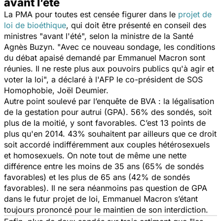
avant l’été
La PMA pour toutes est censée figurer dans le
projet de
loi de bioéthique
, qui doit être présenté en conseil des
ministres "
avant l'été
", selon la ministre de la Santé
Agnès Buzyn. "
Avec ce nouveau sondage, les conditions
du débat apaisé demandé par Emmanuel Macron sont
réunies. Il ne reste plus aux pouvoirs publics qu'à agir et
voter la loi
", a déclaré à l'AFP le co-président de SOS
Homophobie, Joël Deumier.
Autre point soulevé par l’enquête de BVA : la légalisation
de la gestation pour autrui (GPA). 56% des sondés, soit
plus de la moitié, y sont favorables. C’est 13 points de
plus qu'en 2014. 43% souhaitent par ailleurs que ce droit
soit accordé indifféremment aux couples hétérosexuels
et homosexuels. On note tout de même une nette
différence entre les moins de 35 ans (65% de sondés
favorables) et les plus de 65 ans (42% de sondés
favorables). Il ne sera néanmoins pas question de GPA
dans le futur projet de loi, Emmanuel Macron s’étant
toujours prononcé pour le maintien de son interdiction.