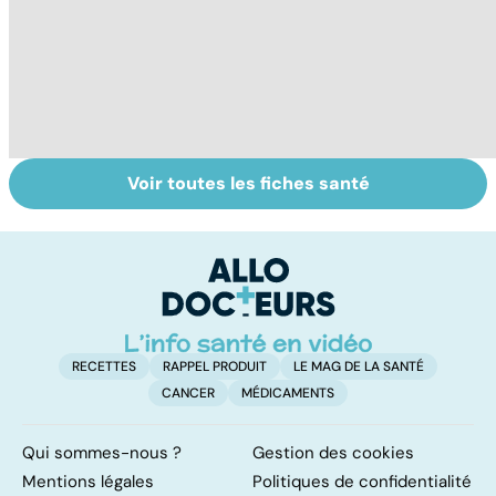
Voir toutes les fiches santé
Sexualité,
Don de gamètes :
In
infertilité et
le pour et le
fé
PMA, des liens
contre d'une
st
étroits
levée de
f
l'anonymat
RECETTES
RAPPEL PRODUIT
LE MAG DE LA SANTÉ
CANCER
MÉDICAMENTS
Qui sommes-nous ?
Gestion des cookies
Mentions légales
Politiques de confidentialité