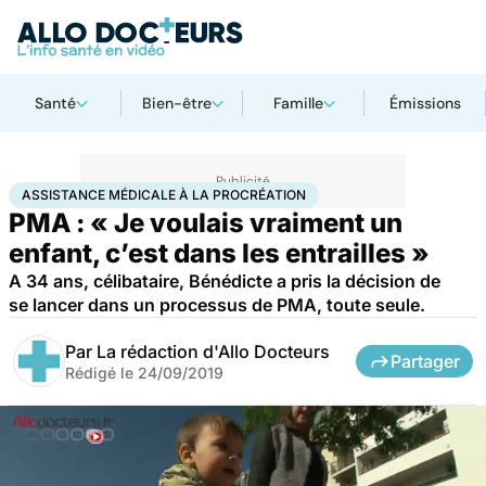
Santé
Bien-être
Famille
Émissions
Accueil
Famille
Procréation
Assistance médicale à la procréation
ASSISTANCE MÉDICALE À LA PROCRÉATION
PMA : « Je voulais vraiment un
enfant, c’est dans les entrailles »
A 34 ans, célibataire, Bénédicte a pris la décision de
se lancer dans un processus de PMA, toute seule.
Par
La rédaction d'Allo Docteurs
Partager
Rédigé le
24/09/2019