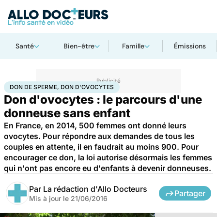
Santé
Bien-être
Famille
Émissions
Accueil
Santé
Don de sperme, don d'ovocytes
DON DE SPERME, DON D'OVOCYTES
Don d'ovocytes : le parcours d'une
donneuse sans enfant
En France, en 2014, 500 femmes ont donné leurs
ovocytes. Pour répondre aux demandes de tous les
couples en attente, il en faudrait au moins 900. Pour
encourager ce don, la loi autorise désormais les femmes
qui n'ont pas encore eu d'enfants à devenir donneuses.
Par
La rédaction d'Allo Docteurs
Partager
Mis à jour le
21/06/2016