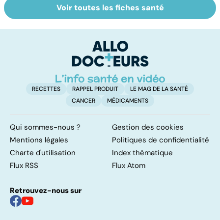
Voir toutes les fiches santé
Le don
Sexualité,
To
d'ovocytes,
infertilité et
f
comment ça
PMA, des liens
vi
marche ?
étroits
RECETTES
RAPPEL PRODUIT
LE MAG DE LA SANTÉ
CANCER
MÉDICAMENTS
Qui sommes-nous ?
Gestion des cookies
Mentions légales
Politiques de confidentialité
Charte d'utilisation
Index thématique
Flux RSS
Flux Atom
Retrouvez-nous sur