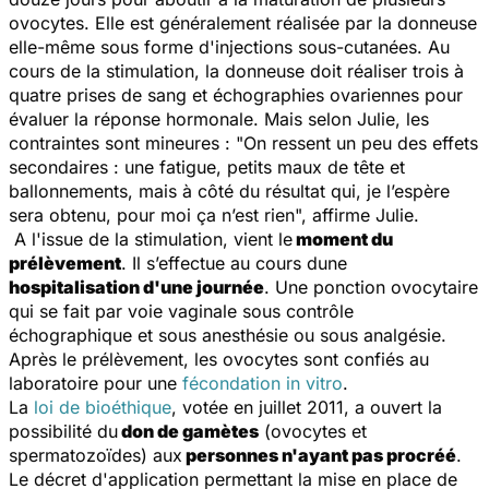
ovocytes. Elle est généralement réalisée par la donneuse
elle-même sous forme d'injections sous-cutanées. Au
cours de la stimulation, la donneuse doit réaliser trois à
quatre prises de sang et échographies ovariennes pour
évaluer la réponse hormonale. Mais selon Julie, les
contraintes sont mineures :
"On ressent un peu des effets
secondaires : une fatigue, petits maux de tête et
ballonnements, mais à côté du résultat qui, je l’espère
sera obtenu, pour moi ça n’est rien",
affirme Julie.
A l'issue de la stimulation, vient le
moment du
prélèvement
. Il s’effectue au cours dune
hospitalisation d'une journée
. Une ponction ovocytaire
qui se fait par voie vaginale sous contrôle
échographique et sous anesthésie ou sous analgésie.
Après le prélèvement, les ovocytes sont confiés au
laboratoire pour une
fécondation in vitro
.
La
loi de bioéthique
, votée en juillet 2011, a ouvert la
possibilité du
don de gamètes
(ovocytes et
spermatozoïdes) aux
personnes n'ayant pas procréé
.
Le décret d'application permettant la mise en place de