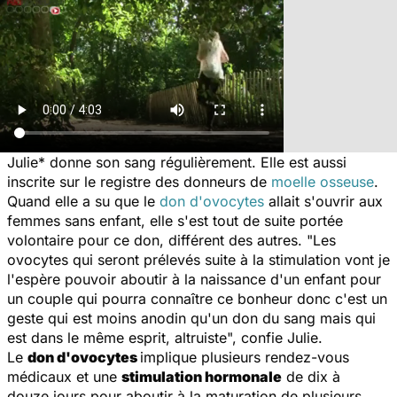
Julie* donne son sang régulièrement. Elle est aussi
inscrite sur le registre des donneurs de
moelle osseuse
.
Quand elle a su que le
don d'ovocytes
allait s'ouvrir aux
femmes sans enfant, elle s'est tout de suite portée
volontaire pour ce don, différent des autres.
"Les
ovocytes qui seront prélevés suite à la stimulation vont je
l'espère pouvoir aboutir à la naissance d'un enfant pour
un couple qui pourra connaître ce bonheur donc c'est un
geste qui est moins anodin qu'un don du sang mais qui
est dans le même esprit, altruiste",
confie Julie.
Le
don d'ovocytes
implique plusieurs rendez-vous
médicaux et une
stimulation hormonale
de dix à
douze jours pour aboutir à la maturation de plusieurs