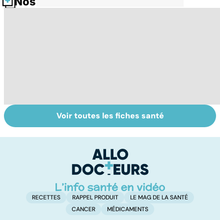
Nos fiches santé
Voir toutes les fiches santé
Tout savoir sur
Inflammation des
Su
les infections
amygdales : que
le
pulmonaires
faire en cas
l'
d'angine ?
RECETTES
RAPPEL PRODUIT
LE MAG DE LA SANTÉ
CANCER
MÉDICAMENTS