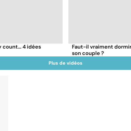
count... 4 idées
Faut-il vraiment dormi
son couple ?
Plus de vidéos