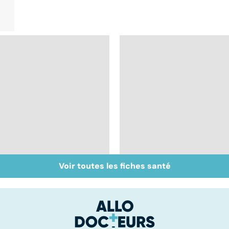
Voir toutes les fiches santé
Sexualité, infertilité
Le sperme : son
et PMA, des liens
odeur, sa couleur, sa
étroits
composition...