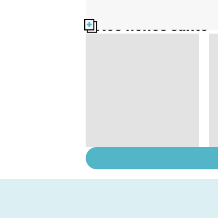
Nos fiches santé
Gynéco : un suivi
pour la vie