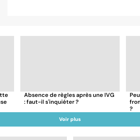
Absence de règles après une IVG
Peu
ette
: faut-il s'inquiéter ?
fro
use
?
Voir plus