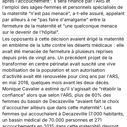
après l'accouchement".
Il sera financé par l'ARS et
l'emploi des sages-femmes et personnels spécialisés de
la maternité
"n'est pas menacé",
a-t-elle assuré, appelant
par ailleurs à ne
"pas faire d'amalgame"
entre la
fermeture de la maternité et
"une quelconque menace
sur le devenir de l'hôpital".
Les opposants à cette décision avaient érigé la maternité
en emblème de la lutte contre les déserts médicaux : elle
avait été menacée de fermeture à plusieurs reprises
depuis près de vingt ans. Un précédent projet de la
transformer en centre périnatal avait suscité une vive
mobilisation de la population et son autorisation
d'activité avait été renouvelée pour cinq ans par l'ARS,
en mai 2016, quelques mois avant les deux décès.
Monique Cavalier a estimé qu'il s'agissait de
"rétablir la
confiance"
alors que selon l'ARS, plus de 60% des
femmes du bassin de Decazeville
"avaient fait le choix
d'accoucher ailleurs que dans cette maternité".
Les
femmes qui accouchaient à Decazeville (7.000 habitants,
un bassin médical de 70.000 personnes et 271
accouchements en 2015 dans cette maternité) devront