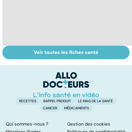
Voir toutes les fiches santé
L'avortement :
Gynéco : un suivi
F
quels délais,
pour la vie
c
quelles
tr
méthodes ?
é
RECETTES
RAPPEL PRODUIT
LE MAG DE LA SANTÉ
CANCER
MÉDICAMENTS
Qui sommes-nous ?
Gestion des cookies
Mentions légales
Politiques de confidentialité