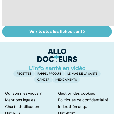
Voir toutes les fiches santé
L'avortement :
HPV : tout savoir
Gy
quels délais,
sur les
po
quelles
papillomavirus
méthodes ?
RECETTES
RAPPEL PRODUIT
LE MAG DE LA SANTÉ
CANCER
MÉDICAMENTS
Qui sommes-nous ?
Gestion des cookies
Mentions légales
Politiques de confidentialité
Charte d'utilisation
Index thématique
Flux RSS
Flux Atom