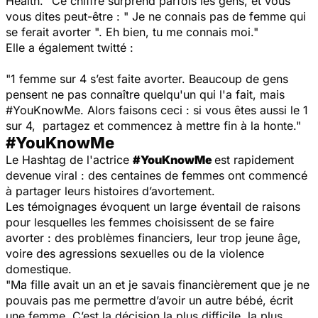
Health.
"Ce chiffre surprend parfois les gens, et vous
vous dites peut-être : " Je ne connais pas de femme qui
se ferait avorter ". Eh bien, tu me connais moi."
Elle a également twitté :
"1 femme sur 4 s’est faite avorter. Beaucoup de gens
pensent ne pas connaître quelqu'un qui l'a fait, mais
#YouKnowMe. Alors faisons ceci : si vous êtes aussi le 1
sur 4, partagez et commencez à mettre fin à la honte."
#YouKnowMe
Le Hashtag de l'actrice
#YouKnowMe
est rapidement
devenue viral : des centaines de femmes ont commencé
à partager leurs histoires d’avortement.
Les témoignages évoquent un large éventail de raisons
pour lesquelles les femmes choisissent de se faire
avorter : des problèmes financiers, leur trop jeune âge,
voire des agressions sexuelles ou de la violence
domestique.
"Ma fille avait un an et je savais financièrement que je ne
pouvais pas me permettre d’avoir un autre bébé,
écrit
une femme.
C’est la décision la plus difficile, la plus