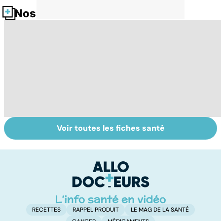
Nos fiches santé
Voir toutes les fiches santé
L'avortement :
Gynéco : un suivi
F
quels délais,
pour la vie
c
quelles
tr
méthodes ?
é
RECETTES
RAPPEL PRODUIT
LE MAG DE LA SANTÉ