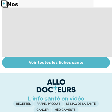
Nos fiches santé
Voir toutes les fiches santé
L'avortement :
Gynéco : un suivi
F
quels délais,
pour la vie
c
quelles
tr
méthodes ?
é
RECETTES
RAPPEL PRODUIT
LE MAG DE LA SANTÉ
CANCER
MÉDICAMENTS