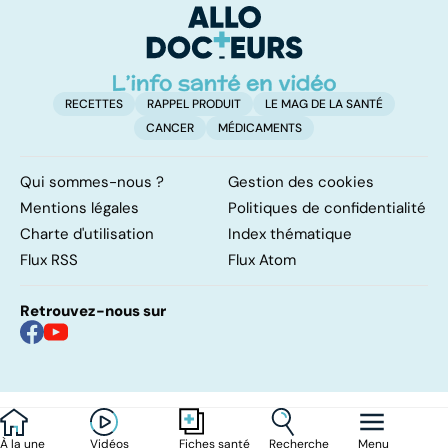
méthodes ?
é
RECETTES
RAPPEL PRODUIT
LE MAG DE LA SANTÉ
CANCER
MÉDICAMENTS
Qui sommes-nous ?
Gestion des cookies
Mentions légales
Politiques de confidentialité
Charte d'utilisation
Index thématique
Flux RSS
Flux Atom
Retrouvez-nous sur
À la une
Vidéos
Recherche
Menu
Fiches santé