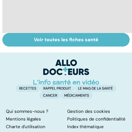
Voir toutes les fiches santé
Gynéco : un suivi
Sexualité,
A
pour la vie
infertilité et
c
PMA, des liens
el
étroits
RECETTES
RAPPEL PRODUIT
LE MAG DE LA SANTÉ
CANCER
MÉDICAMENTS
Qui sommes-nous ?
Gestion des cookies
Mentions légales
Politiques de confidentialité
Charte d'utilisation
Index thématique