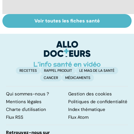
Voir toutes les fiches santé
Tout savoir sur
Inflammation des
Su
les infections
amygdales : que
le
pulmonaires
faire en cas
l'
d'angine ?
RECETTES
RAPPEL PRODUIT
LE MAG DE LA SANTÉ
CANCER
MÉDICAMENTS
Qui sommes-nous ?
Gestion des cookies
Mentions légales
Politiques de confidentialité
Charte d'utilisation
Index thématique
Flux RSS
Flux Atom
Retrouvez-nous sur