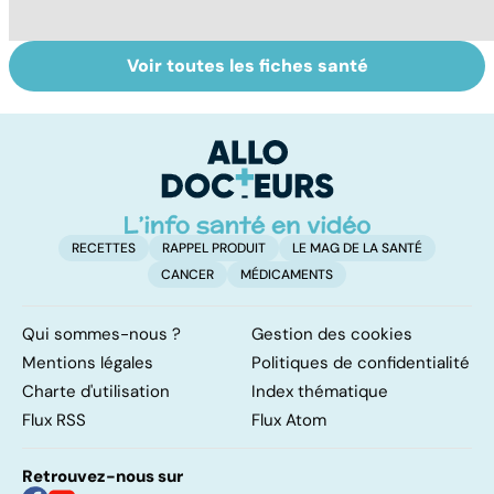
Voir toutes les fiches santé
Votre enfant se
RGO : des
In
gratte : et si
solutions contre
al
c'était la varicelle
le reflux
m
?
gastrique
no
RECETTES
RAPPEL PRODUIT
LE MAG DE LA SANTÉ
CANCER
MÉDICAMENTS
Qui sommes-nous ?
Gestion des cookies
Mentions légales
Politiques de confidentialité
Charte d'utilisation
Index thématique
Flux RSS
Flux Atom
Retrouvez-nous sur