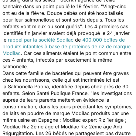
sanitaire dans un point publié le 19 février.
"Vingt-cinq
ont eu de la fièvre. Douze bébés ont été hospitalisés
pour leur salmonellose et sont sortis depuis. Tous les
enfants vont mieux ou sont guéris".
Les 4 premiers cas
identifiés fin janvier avaient déjà provoqué le 24 janvier
le
rappel par la société Sodilac
de
400.000 boîtes de
produits infantiles à base de protéines de riz de marque
Modilac
. Car ces aliments étaient le point commun entre
ces 4 enfants, infectés par exactement la même
salmonelle.
Dans cette famille de bactéries qui peuvent être graves
chez les nourrissons, celle qui est incriminée ici est
la Salmonella Poona, identifiée depuis chez près de 30
enfants. Selon Santé Publique France,
"les investigations
auprès de leurs parents mettent en évidence la
consommation, dans les jours précédant les symptômes,
de laits en poudre de marque Modilac produits par une
même usine en Espagne : Modilac expert Riz 1er âge ;
Modilac Riz 2ème âge et Modilac Riz 2ème âge Anti
Régurgitation. Les 26 bébés ne partageaient pas d’autre