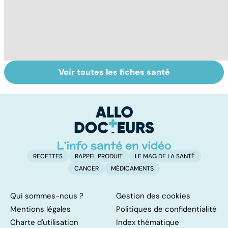
Voir toutes les fiches santé
Relancer la
Néonatologie :
To
croissance
aux petits soins
le
pour les
p
prématurés
RECETTES
RAPPEL PRODUIT
LE MAG DE LA SANTÉ
CANCER
MÉDICAMENTS
Qui sommes-nous ?
Gestion des cookies
Mentions légales
Politiques de confidentialité
Charte d'utilisation
Index thématique