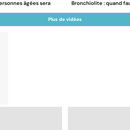
 personnes âgées sera
Bronchiolite : quand fau
Plus de vidéos