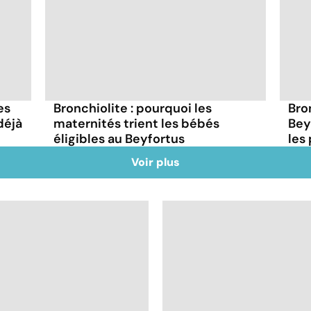
es
Bronchiolite : pourquoi les
Bro
déjà
maternités trient les bébés
Bey
éligibles au Beyfortus
les
Voir plus