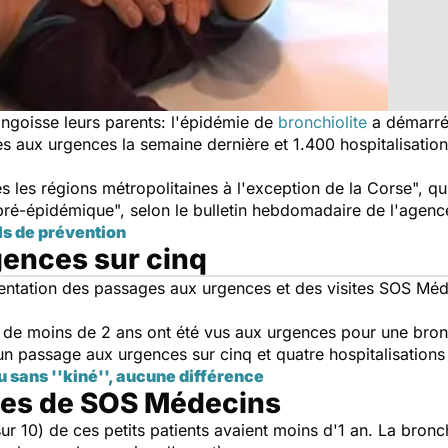
angoisse leurs parents: l'épidémie de
bronchiolite
a démarré 
 aux urgences la semaine dernière et 1.400 hospitalisations,
 les régions métropolitaines à l'exception de la Corse", qui
pré-épidémique", selon le bulletin hebdomadaire de l'agenc
ls de prévention
ences sur cinq
ntation des passages aux urgences et des visites SOS Méde
de moins de 2 ans ont été vus aux urgences pour une bronchi
un passage aux urgences sur cinq et quatre hospitalisations 
u sans ''kiné'', aucune différence
ges de SOS Médecins
ur 10) de ces petits patients avaient moins d'1 an. La bronc