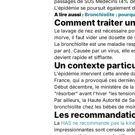
passages de SOS Médecins (4% de 
L'épidémie se poursuit également da
A lire aussi :
Bronchiolite : pourqu
Comment traiter un
Le lavage de nez est nécessaire pou
morve, il faut vider une dosette de
La bronchiolite est une maladie re
par an). Causée par un virus, elle e
devient rapide et sifflante.
Un contexte particu
L'épidémie intervient cette année d
France, qui a provoqué ces dernièr
Début décembre, le ministère de la 
"résorber" avant l'hiver "les tensio
Par ailleurs, la Haute Autorité de
bronchiolite chez les bébés de moi
Les recommandatio
La
HAS ne recommande pas la kinési
impressionnantes sont censées aider