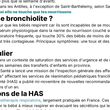
plus que la semaine d'avant).
ns les Antilles, à l'exception de Saint-Barthélemy, selon S
oi elle ne touche que les nourrissons
e bronchiolite ?
r que les bébés respirent car ils sont incapables de se mou
 sérum physiologique dans la narine du nourrisson couché s
spiratoire fréquente, qui touche 30% des bébés de moins d
st très contagieuse. Principaux symptômes: une toux et des d
lier
ans un contexte de saturation des services d'urgence et de 
es semaines des transferts d'enfants en province.
Santé a lancé une mission de l'Inspection générale des affa
ns" affectant les services de réanimation pédiatriques francil
 Santé (HAS) a publié mi-novembre de nouvelles recommandat
ns d'un an.
ns de la HAS
thérapie respiratoire
, largement pratiquée en France. Ces
 le bébé à mieux respirer en évacuant les sécrétions qui le