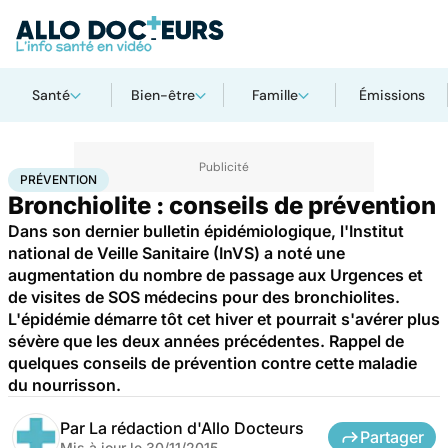
Santé
Bien-être
Famille
Émissions
Accueil
Santé
Maladies
Prévention
PRÉVENTION
Bronchiolite : conseils de prévention
Dans son dernier bulletin épidémiologique, l'Institut
national de Veille Sanitaire (InVS) a noté une
augmentation du nombre de passage aux Urgences et
de visites de SOS médecins pour des bronchiolites.
L'épidémie démarre tôt cet hiver et pourrait s'avérer plus
sévère que les deux années précédentes. Rappel de
quelques conseils de prévention contre cette maladie
du nourrisson.
Par
La rédaction d'Allo Docteurs
Partager
Mis à jour le
30/11/2015