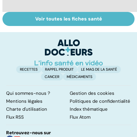
Voir toutes les fiches santé
Suicide : prévenir
Un rhume, ça se
L
le passage à
soigne ?
ca
l'acte
f
sc
RECETTES
RAPPEL PRODUIT
LE MAG DE LA SANTÉ
CANCER
MÉDICAMENTS
Qui sommes-nous ?
Gestion des cookies
Mentions légales
Politiques de confidentialité
Charte d'utilisation
Index thématique
Flux RSS
Flux Atom
Retrouvez-nous sur