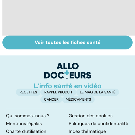
Voir toutes les fiches santé
Tout savoir sur
Inflammation des
Su
les infections
amygdales : que
le
pulmonaires
faire en cas
l'
d'angine ?
RECETTES
RAPPEL PRODUIT
LE MAG DE LA SANTÉ
CANCER
MÉDICAMENTS
Qui sommes-nous ?
Gestion des cookies
Mentions légales
Politiques de confidentialité
Charte d'utilisation
Index thématique