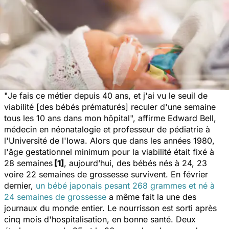
"
Je fais ce métier depuis 40 ans, et j'ai vu le seuil de
viabilité [des bébés prématurés] reculer d'une semaine
tous les 10 ans dans mon hôpital
", affirme Edward Bell,
médecin en néonatalogie et professeur de pédiatrie à
l'Université de l'Iowa. Alors que dans les années 1980,
l'âge gestationnel minimum pour la viabilité était fixé à
28 semaines
[1]
, aujourd’hui, des bébés nés à 24, 23
voire 22 semaines de grossesse survivent. En février
dernier,
un bébé japonais pesant 268 grammes et né à
24 semaines de grossesse
a même fait la une des
journaux du monde entier. Le nourrisson est sorti après
cinq mois d'hospitalisation, en bonne santé. Deux