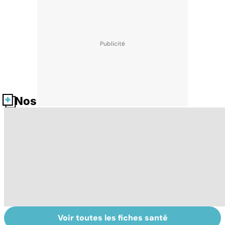
Nos fiches santé
Voir toutes les fiches santé
Tout savoir sur
Inflammation des
Su