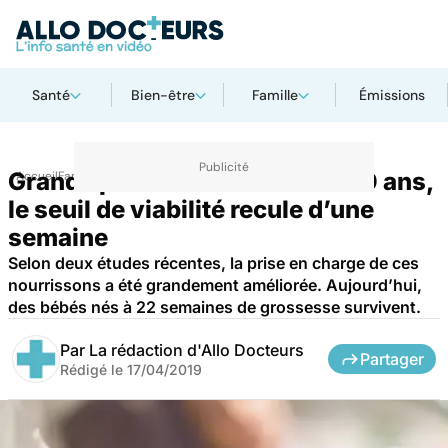
Santé
Bien-être
Famille
Émissions
Grands prématurés : tous les 10 ans,
Accueil
Famille
Grossesse
le seuil de viabilité recule d’une
semaine
Selon deux études récentes, la prise en charge de ces
nourrissons a été grandement améliorée. Aujourd’hui,
des bébés nés à 22 semaines de grossesse survivent.
Par
La rédaction d'Allo Docteurs
Partager
Rédigé le
17/04/2019